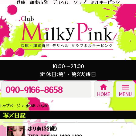
兵庫 加東市発 デリヘル クラブ ミルキーピンク
10:00～27:00
定休日:第1・第3火曜日
home
menu
090-9166-8658
HOME
MENU
トップページ
まりあ さんの
写メ日記
まりあ(32歳)