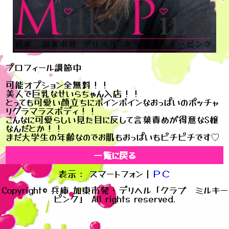
プロフィール調節中
可能オプション全無料！！
美人で巨乳なせいらちゃん入店！！
とっても可愛い顔立ちにボインボインなおっぱいのポッチャ
リグラマラスボディ！！
こんなに可愛らしい見た目に反して言葉責めが得意なS嬢
なんだとか！！
まだ大学生の年齢なのでお肌もおっぱいもピチピチです♡
一覧に戻る
表示： スマートフォン｜
ＰＣ
Copyright© 兵庫 加東市発・デリヘル「クラブ ミルキー
ピンク」 All rights reserved.