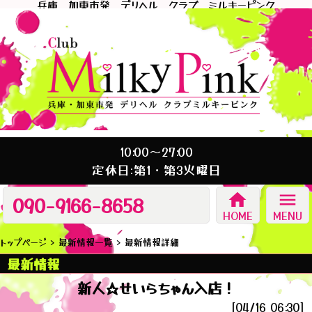
兵庫 加東市発 デリヘル クラブ ミルキーピンク
10:00～27:00
定休日:第1・第3火曜日
home
menu
090-9166-8658
HOME
MENU
トップページ
最新情報一覧
最新情報詳細
最新情報
新人☆せいらちゃん入店！
[04/16 06:30]