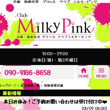
兵庫 加東市発 デリヘル クラブ ミルキーピンク
10:00～27:00
定休日:第1・第3火曜日
home
menu
090-9166-8658
HOME
MENU
トップページ
最新情報一覧
最新情報詳細
最新情報
本日お休み！ご予約お問い合わせは受け付け中❤️
[01/07 06:00]