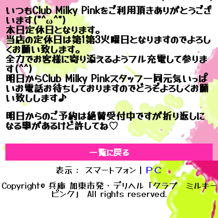
いつもClub Milky Pinkをご利用頂きありがとうござ
います(*^ω^*)
本日定休日となります。
当店の定休日は第1第3火曜日となりますのでよろし
くお願い致します。
全力でお客様に寄り添えるようフル充電して参りま
す(^^)
明日からClub Milky Pinkスタッフ一同元気いっぱ
いお電話お待ちしておりますのでどうぞよろしくお願
い致しします♪
明日からのご予約は絶賛受付中ですが折り返しに
なる事があるけど許してね♡
一覧に戻る
表示： スマートフォン｜
ＰＣ
Copyright© 兵庫 加東市発・デリヘル「クラブ ミルキー
ピンク」 All rights reserved.