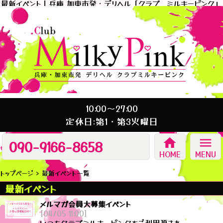
最新イベント｜兵庫 加東市発・デリヘル「クラブ ミルキーピンク」
10:00～27:00
定休日:第1・第3火曜日
home
menu
090-9166-8658
HOME
MENU
トップページ
最新イベント一覧
最新イベント
メルマガ会員大募集イベント
[04/05 11:00]
いつもクラブミルキーピンクをご利用頂きあ