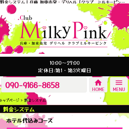
料金システム｜兵庫 加東市発・デリヘル「クラブ ミルキーピンク」
10:00～27:00
定休日:第1・第3火曜日
home
menu
090-9166-8658
HOME
MENU
トップページ
料金システム
料金システム
ホテル代込みコース