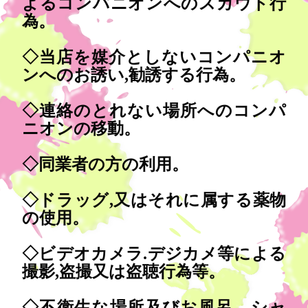
よるコンパニオンへのスカウト行
為。
◇当店を媒介としないコンパニオ
ンへのお誘い,勧誘する行為。
◇連絡のとれない場所へのコンパ
ニオンの移動。
◇同業者の方の利用。
◇ドラッグ,又はそれに属する薬物
の使用。
◇ビデオカメラ.デジカメ等による
撮影,盗撮又は盗聴行為等。
◇不衛生な場所及びお風呂、シャ