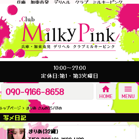
兵庫 加東市発 デリヘル クラブ ミルキーピンク
10:00～27:00
定休日:第1・第3火曜日
home
menu
090-9166-8658
HOME
MENU
トップページ
まりあ さんの25/01の
写メ日記
まりあ(32歳)