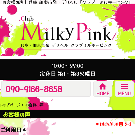
お客様の声｜兵庫 加東市発・デリヘル「クラブ ミルキーピンク」
10:00～27:00
定休日:第1・第3火曜日
home
menu
090-9166-8658
HOME
MENU
トップページ
お客様の声
お客様の声
＊は必須項目です
ご利用日
＊