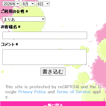
ご利用の女性
＊
お客様名
＊
コメント
＊
This site is protected by reCAPTCHA and the G
oogle
Privacy Policy
and
Terms of Service
appl
y.
一覧に戻る