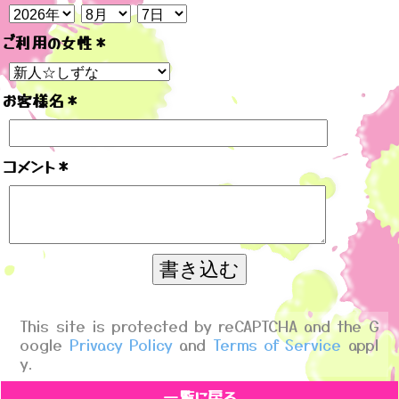
ご利用の女性
＊
お客様名
＊
コメント
＊
This site is protected by reCAPTCHA and the G
oogle
Privacy Policy
and
Terms of Service
appl
y.
一覧に戻る