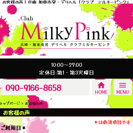
お客様の声｜兵庫 加東市発・デリヘル「クラブ ミルキーピンク」
10:00～27:00
定休日:第1・第3火曜日
home
menu
090-9166-8658
HOME
MENU
トップページ
お客様の声
お客様の声
＊は必須項目です
ご利用日
＊